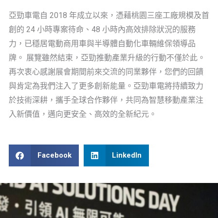
亞勁車電自 2018 年成立以來，憑藉桃園三座工廠規模及首
創的 24 小時專案待命、48 小時內高效排除狀況的服務
力，已穩居電動商用車與半導體自動化車輛維保領導品
牌。 展覽雖然結束，亞勁推動產業升級的行動不僅於此。
再次衷心感謝展會期間前來交流的同業夥伴，您們的回饋
與肯定為我們注入了更多創新能量。亞勁車電將持續致力
於技術深耕，攜手全球合作夥伴，共同為智慧移動產業注
入新價值，邁向更安全、高效的全新紀元。
Facebook
LinkedIn
亞
勁
車