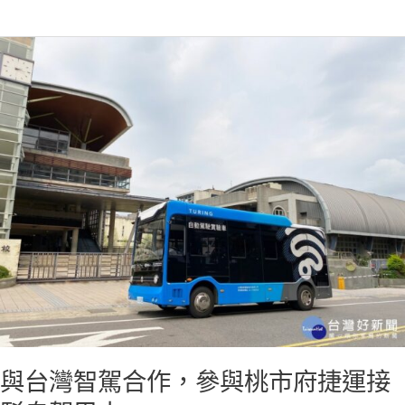
日
智
與
慧
台
城
灣
市
智
與
駕
新
合
創
作，
發
參
展
與
論
桃
壇
市
壓
府
軸
捷
主
運
題
接
與台灣智駕合作，參與桃市府捷運接
講
駁
者