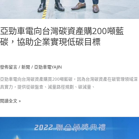
助
企
業
亞勁車電向台灣碳資產購200噸藍
實
現
碳，協助企業實現低碳目標
低
碳
目
發佈留言
/
新聞
/
亞勁車電YAJIN
標
亞勁車電向台灣碳資產購買200噸藍碳，因為台灣碳資產在碳管理領域深
具實力，提供從碳盤查、減量路徑規劃、碳減量、
閱讀全文 »
亞
勁
車