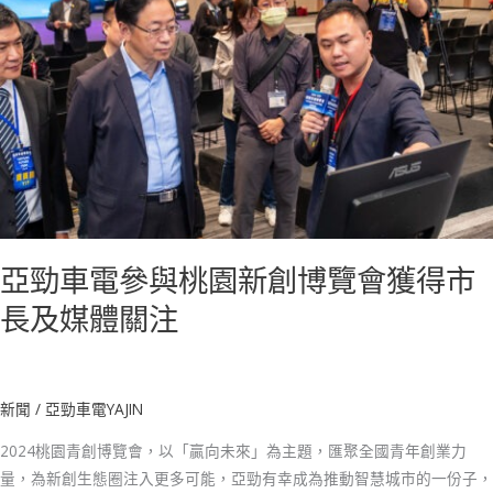
勁
車
電
參
與
桃
園
新
創
博
亞勁車電參與桃園新創博覽會獲得市
覽
會
長及媒體關注
獲
得
市
新聞
/
亞勁車電YAJIN
長
及
2024桃園青創博覽會，以「贏向未來」為主題，匯聚全國青年創業力
媒
量，為新創生態圈注入更多可能，亞勁有幸成為推動智慧城市的一份子，