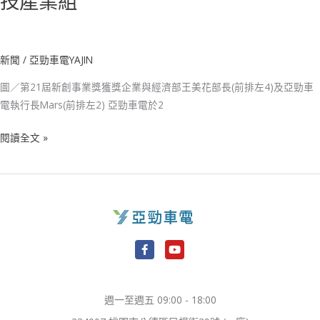
技產業組
新聞
/
亞勁車電YAJIN
圖／第21屆新創事業獎獲獎企業與經濟部王美花部長(前排左4)及亞勁車
電執行長Mars(前排左2) 亞勁車電於2
閱讀全文 »
F
Y
a
o
c
u
e
t
週一至週五 09:00 - 18:00
b
u
o
b