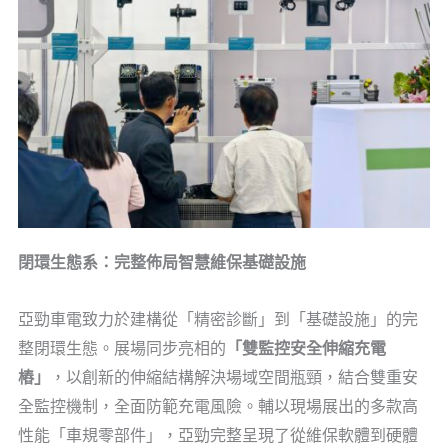
閉環生態系：完整佈局智慧維保基礎設施
亞勁車電致力於建構從「精密診斷」到「基礎設施」的完
整閉環生態。展場同步亮相的
「雙監控安全伸縮充電
樁」
，以創新的伸縮結構解決場域空間瓶頸，結合雙重安
全監控機制，全面防範充電風險。輔以現場展出的多款高
性能「車規零部件」，亞勁完整呈現了從維保軟體到硬體