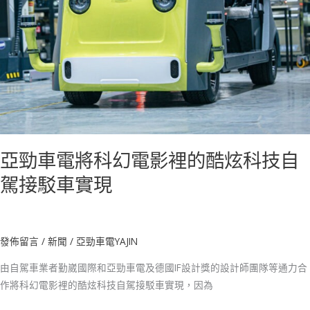
的
酷
炫
科
技
自
駕
接
駁
亞勁車電將科幻電影裡的酷炫科技自
車
實
駕接駁車實現
現
發佈留言
/
新聞
/
亞勁車電YAJIN
由自駕車業者勤崴國際和亞勁車電及德國IF設計獎的設計師團隊等通力合
作將科幻電影裡的酷炫科技自駕接駁車實現，因為