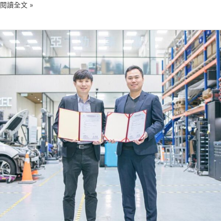
閱讀全文 »
亞
勁
車
電
向
台
灣
碳
資
產
購
200
噸
藍
碳，
協