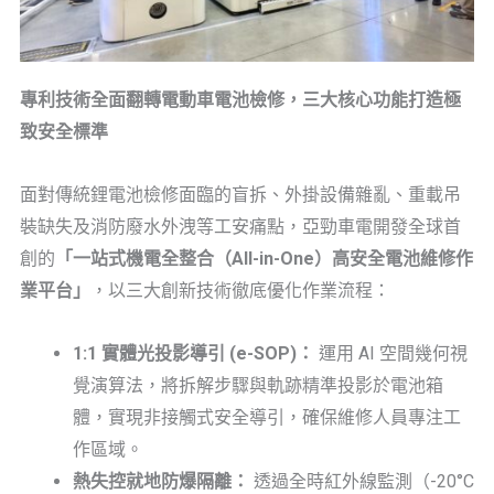
專利技術全面翻轉電動車電池檢修，三大核心功能打造極
致安全標準
面對傳統鋰電池檢修面臨的盲拆、外掛設備雜亂、重載吊
裝缺失及消防廢水外洩等工安痛點，亞勁車電開發全球首
創的
「一站式機電全整合（All-in-One）高安全電池維修作
業平台」
，以三大創新技術徹底優化作業流程：
1:1 實體光投影導引 (e-SOP)：
運用 AI 空間幾何視
覺演算法，將拆解步驟與軌跡精準投影於電池箱
體，實現非接觸式安全導引，確保維修人員專注工
作區域。
熱失控就地防爆隔離：
透過全時紅外線監測（-20°C