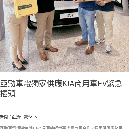
KIA
商
用
車
EV
緊
急
插
頭
亞勁車電獨家供應KIA商用車EV緊急
插頭
新聞
/
亞勁車電YAJIN
亞勁車電很榮幸與KIA商用車總經銷嘉樂寶汽車合作，獨家供應電動車