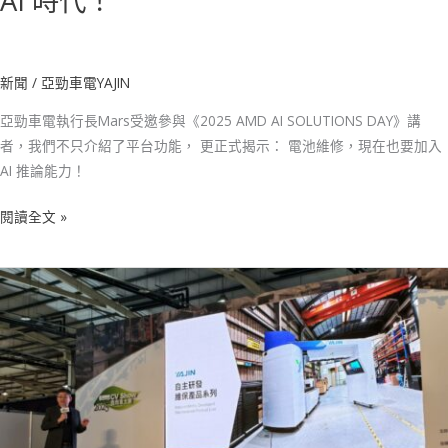
AI 時代！
新聞
/
亞勁車電YAJIN
亞勁車電執行長Mars受邀參與《2025 AMD AI SOLUTIONS DAY》講
者，我們不只介紹了平台功能， 更正式揭示： 電池維修，現在也要加入
AI 推論能力！
閱讀全文 »
亞
勁
車
電
受
邀
擔