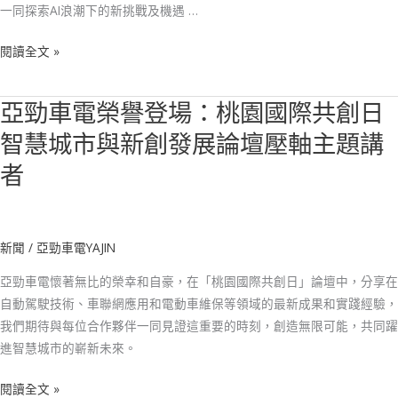
體
一同探索AI浪潮下的新挑戰及機遇 …
關
注
閱讀全文 »
亞勁車電榮譽登場：桃園國際共創日
亞
勁
智慧城市與新創發展論壇壓軸主題講
車
者
電
榮
譽
登
新聞
/
亞勁車電YAJIN
場：
亞勁車電懷著無比的榮幸和自豪，在「桃園國際共創日」論壇中，分享在
桃
自動駕駛技術、車聯網應用和電動車維保等領域的最新成果和實踐經驗，
園
我們期待與每位合作夥伴一同見證這重要的時刻，創造無限可能，共同躍
國
進智慧城市的嶄新未來。
際
共
閱讀全文 »
創