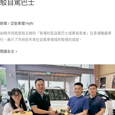
駁自駕巴士
自
駕
巴
士
新聞
/
亞勁車電YAJIN
由桃市府經發局主辦的「青埔社區自駕巴士成果發表會」在青埔機廠舉
行，展示了市府近年來在自駕車領域所取得的成就，
閱讀全文 »
亞
勁
車
電
獨
家
供
應