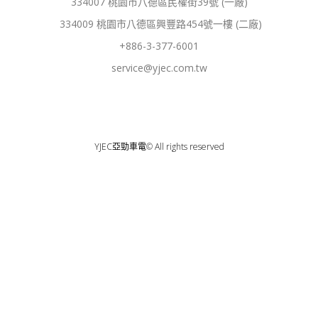
334007 桃園市八德區民權街39號 (一廠)
o
e
k
334009 桃園市八德區興豐路454號一樓 (二廠)
-
f
+886-3-377-6001
service@yjec.com.tw
YJEC亞勁車電© All rights reserved