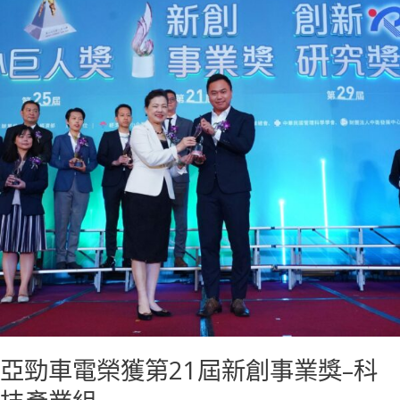
電
榮
獲
第
21
屆
新
創
事
業
獎
–
科
技
產
業
亞勁車電榮獲第21屆新創事業獎–科
組