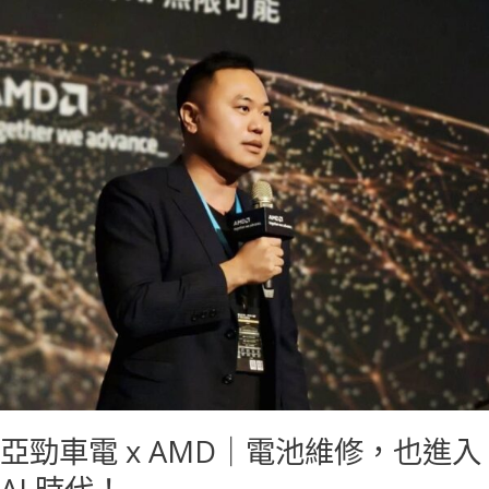
電
x
AMD
｜
電
池
維
修，
也
進
入
AI
時
代！
亞勁車電 x AMD｜電池維修，也進入