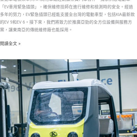
「EV車用緊急插頭」，確保維修技師在進行維修和檢測時的安全。經過
多年的努力，EV緊急插頭已經能支援全台灣的電動車型，包括KIA最新款
的EV 9和EV 6。接下來，我們將致力於推廣亞勁的全方位設備與服務方
案，讓東南亞的傳統維修廠也能採用。
閱讀全文 »
亞
勁
車
電
將
科
幻
電
影
裡