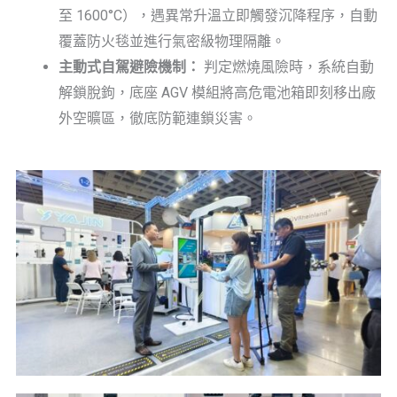
至 1600°C），遇異常升溫立即觸發沉降程序，自動
覆蓋防火毯並進行氣密級物理隔離。
主動式自駕避險機制：
判定燃燒風險時，系統自動
解鎖脫鉤，底座 AGV 模組將高危電池箱即刻移出廠
外空曠區，徹底防範連鎖災害。