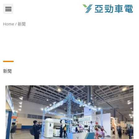
跳
選
至
主
單
Home
/ 新聞
要
內
容
新聞