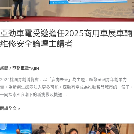
任
2025
商
用
亞勁車電受邀擔任2025商用車展車輛
車
展
維修安全論壇主講者
車
輛
維
新聞
/
亞勁車電YAJIN
修
安
2024桃園青創博覽會，以「贏向未來」為主題，匯聚全國青年創業力
全
量，為新創生態圈注入更多可能，亞勁有幸成為推動智慧城市的一份子，
論
一同探索AI浪潮下的新挑戰及機遇 …
壇
主
閱讀全文 »
講
者
亞