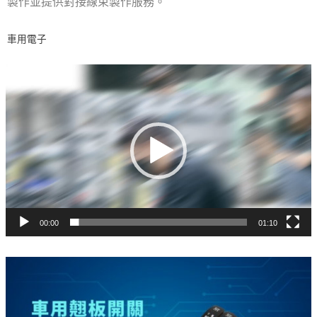
製作並提供對接線束製作服務。
車用電子
視
訊
播
放
器
00:00
01:10