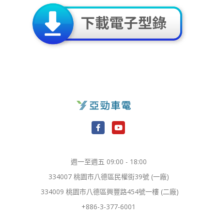
F
Y
a
o
c
u
e
t
週一至週五 09:00 - 18:00
b
u
o
b
334007 桃園市八德區民權街39號 (一廠)
o
e
k
334009 桃園市八德區興豐路454號一樓 (二廠)
-
f
+886-3-377-6001