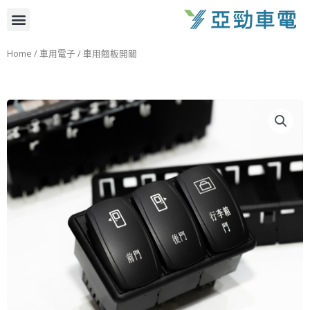
跳
選
至
主
單
Home
/
車用電子
/ 車用翹板開關
要
內
容