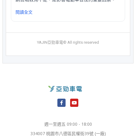
閱讀全文
YAJIN亞勁車電© All rights reserved
F
Y
a
o
c
u
e
t
週一至週五 09:00 - 18:00
b
u
o
b
334007 桃園市八德區民權街39號 (一廠)