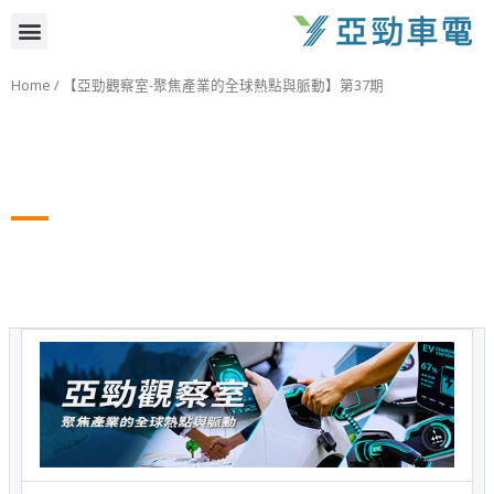
跳
選
至
主
單
Home
/ 【亞勁觀察室-聚焦產業的全球熱點與脈動】第37期
要
內
容