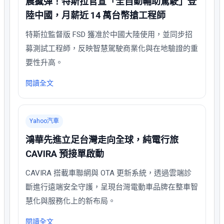
震撼彈！特斯拉官宣「全自動輔助駕駛」登
陸中國，月薪近 14 萬台幣搶工程師
特斯拉監督版 FSD 獲准於中國大陸使用，並同步招
募測試工程師，反映智慧駕駛商業化與在地驗證的重
要性升高。
閱讀全文
Yahoo汽車
鴻華先進立足台灣走向全球，純電行旅
CAVIRA 預接單啟動
CAVIRA 搭載車聯網與 OTA 更新系統，透過雲端診
斷進行遠端安全守護，呈現台灣電動車品牌在整車智
慧化與服務化上的新布局。
閱讀全文