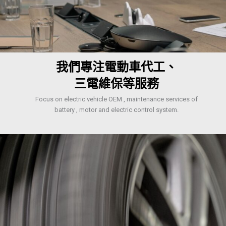
我們專注電動車代工、
三電維保等服務
Focus on electric vehicle OEM , maintenance services of
battery , motor and electric control system.