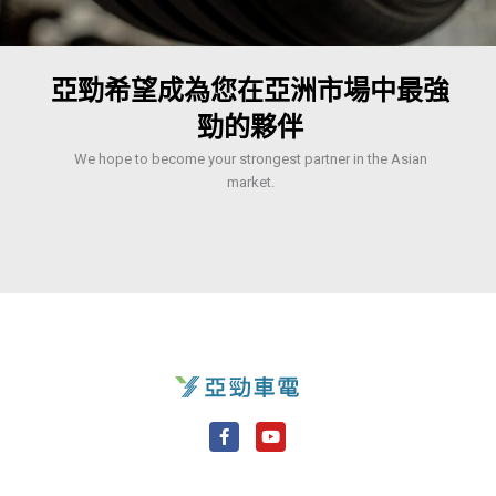
亞勁希望成為您在亞洲市場中最強
勁的夥伴
We hope to become your strongest partner in the Asian
market.
F
Y
a
o
c
u