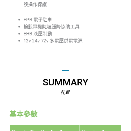
誤操作保護
EPB 電子駐車
輪轂電機陡坡緩降協助工具
EHB 液壓制動
12v 24v 72v 多電壓供電電源
SUMMARY
配置
基本參數