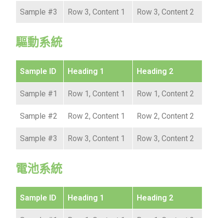
Sample #3
Row 3, Content 1
Row 3, Content 2
驅動系統
Sample ID
Heading 1
Heading 2
Sample #1
Row 1, Content 1
Row 1, Content 2
Sample #2
Row 2, Content 1
Row 2, Content 2
Sample #3
Row 3, Content 1
Row 3, Content 2
電池系統
Sample ID
Heading 1
Heading 2