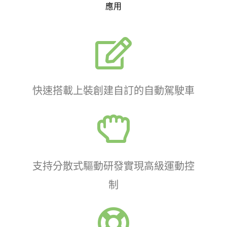
應用
快速搭載上裝創建自訂的自動駕駛車
支持分散式驅動研發實現高級運動控
制