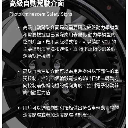
高級自動駕駛介面
Photoluminescent Safety Signs
高級自動駕駛介面是為需要研究底盤動力學模型
和需要根據自己實際應用去優化 動力學模型的
控制介面，啟用高級模式後，可以繞開 VCU 的
主要控制演算法和邏輯，直 接下達指令到各個
運動執行機構。
高級自動駕駛介面可以為用戶提供以下部件的單
獨控制：控制四個輪轂電機的輸出扭矩、轉動方
向控制前後轉向機的轉向角度，控制電子制動器
的制動壓力值
用戶可以通過制動和扭矩做出符合車輛動力學的
速度閉環或者加速度閉環控制模型