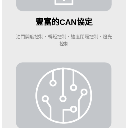
豐富的CAN協定
油門開度控制、轉矩控制、速度閉環控制、燈光
控制