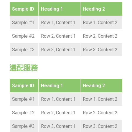
Sample ID
Heading 1
Heading 2
Sample #1
Row 1, Content 1
Row 1, Content 2
Sample #2
Row 2, Content 1
Row 2, Content 2
Sample #3
Row 3, Content 1
Row 3, Content 2
選配服務
Sample ID
Heading 1
Heading 2
Sample #1
Row 1, Content 1
Row 1, Content 2
Sample #2
Row 2, Content 1
Row 2, Content 2
Sample #3
Row 3, Content 1
Row 3, Content 2