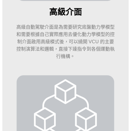
高級介面
高級自動駕駛介面是為需要研究底盤動力學模型
和需要根據自己實際應用去優化動力學模型的控
制介面啟用高級模式後，可以繞開 VCU 的主要
控制演算法和邏輯，直接下達指令到各個運動執
行機構。