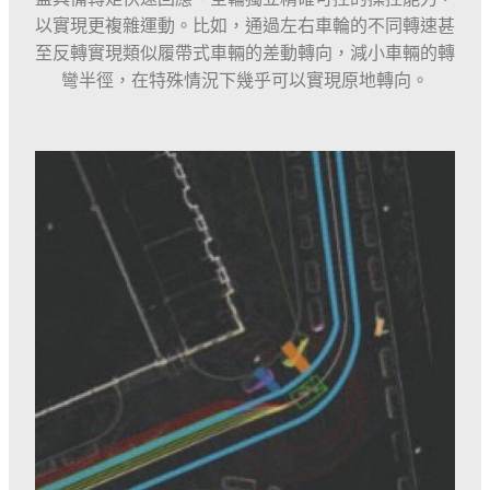
以實現更複雜運動。比如，通過左右車輪的不同轉速甚
至反轉實現類似履帶式車輛的差動轉向，減小車輛的轉
彎半徑，在特殊情況下幾乎可以實現原地轉向。