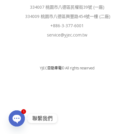
b
u
o
b
334007 桃園市八德區民權街39號 (一廠)
o
e
k
334009 桃園市八德區興豐路454號一樓 (二廠)
-
f
+886-3-377-6001
service@yjec.com.tw
YJEC亞勁車電© All rights reserved
1
聯繫我們
OPEN
CHATY