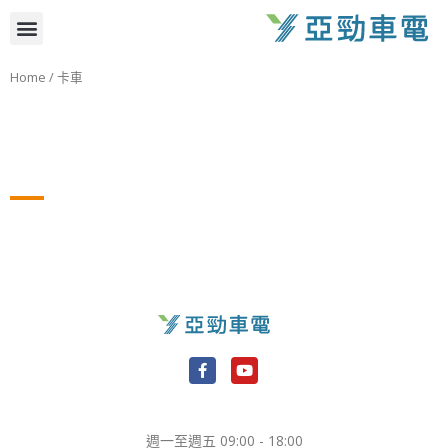
跳
選
至
主
單
Home
/ 卡車
要
內
容
F
Y
a
o
c
u
e
t
週一至週五 09:00 - 18:00