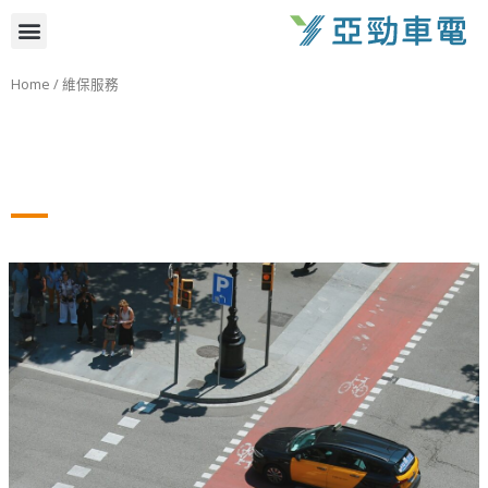
跳
選
至
主
單
Home
/ 維保服務
要
內
容