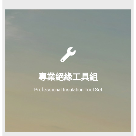
專業絕緣工具組
Professional Insulation Tool Set