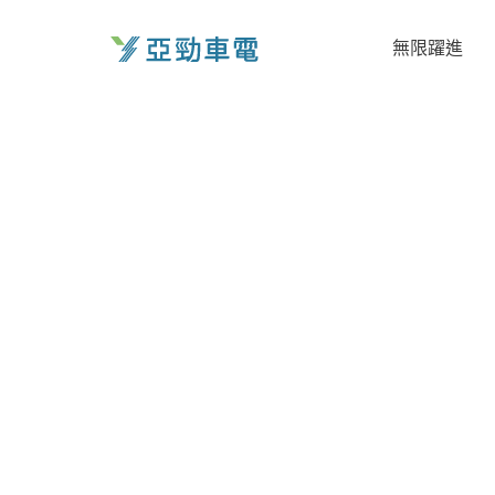
跳
至
無限躍進
主
要
內
容