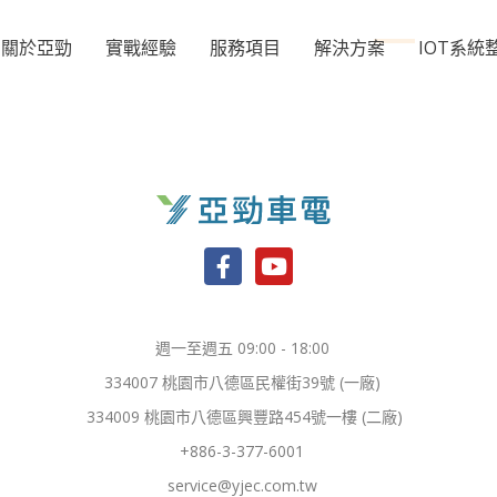
關於亞勁
實戰經驗
服務項目
解決方案
IOT系統
F
Y
a
o
c
u
e
t
b
u
週一至週五 09:00 - 18:00
o
b
334007 桃園市八德區民權街39號 (一廠)
o
e
k
334009 桃園市八德區興豐路454號一樓 (二廠)
-
+886-3-377-6001
f
service@yjec.com.tw