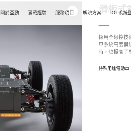
滑板式
關於亞勁
實戰經驗
服務項目
解決方案
IOT系統
採用全線控技
車系統高度模
時，也提高了
特殊用途電動車