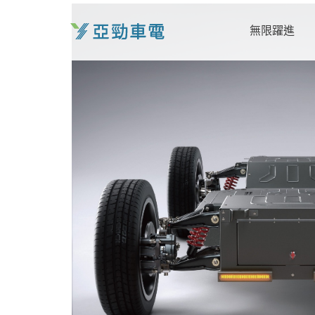
跳
至
無限躍進
主
要
內
容