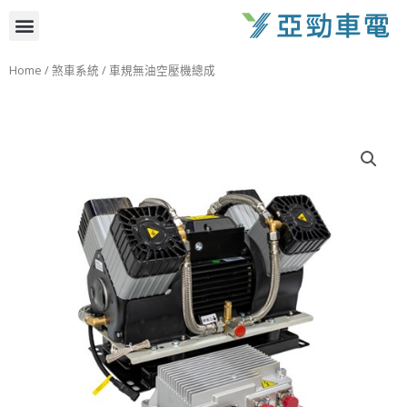
跳
選
至
主
單
Home
/
煞車系統
/ 車規無油空壓機總成
要
內
容