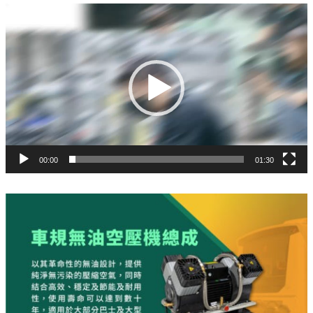
視
訊
播
放
器
00:00
01:30