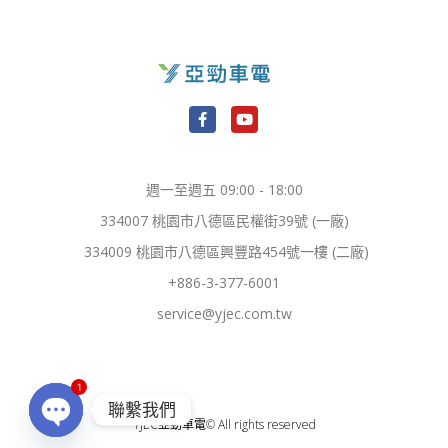
F
Y
a
o
c
u
e
t
週一至週五 09:00 - 18:00
b
u
o
b
334007 桃園市八德區民權街39號 (一廠)
o
e
k
334009 桃園市八德區興豐路454號一樓 (二廠)
-
f
+886-3-377-6001
service@yjec.com.tw
1
聯繫我們
YJEC亞勁車電© All rights reserved
OPEN