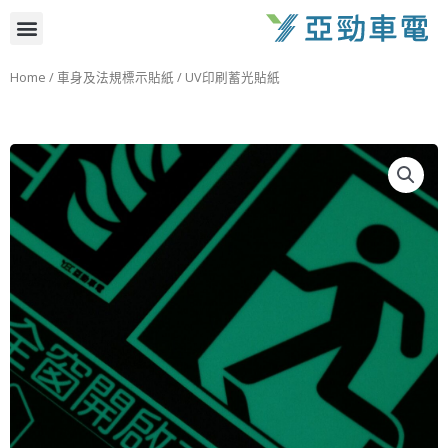
跳
選
至
主
單
Home
/
車身及法規標示貼紙
/ UV印刷蓄光貼紙
要
內
容