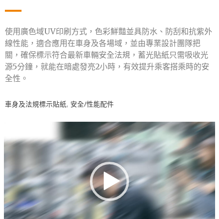
使用廣色域UV印刷方式，色彩鮮豔並具防水、防刮和抗紫外
線性能，適合應用在車身及各場域，並由專業設計團隊把
關，確保標示符合最新車輛安全法規，蓄光貼紙只需吸收光
源5分鐘，就能在暗處發亮2小時，有效提升乘客搭乘時的安
全性。
車身及法規標示貼紙
,
安全/性能配件
視
訊
播
放
器