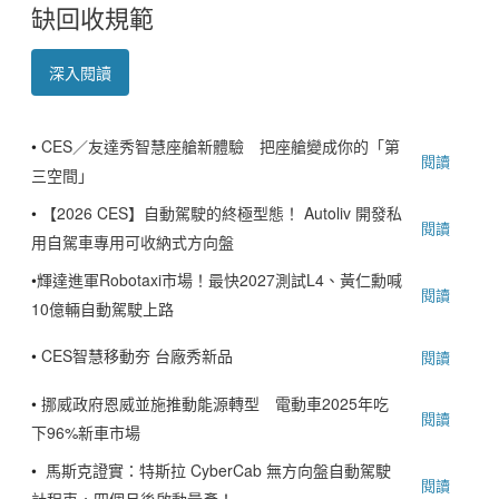
缺回收規範
深入閱讀
•
CES／友達秀智慧座艙新體驗 把座艙變成你的「第
閱讀
三空間」
•
【2026 CES】自動駕駛的終極型態！ Autoliv 開發私
閱讀
用自駕車專用可收納式方向盤
•
輝達進軍Robotaxi市場！最快2027測試L4、黃仁勳喊
閱讀
10億輛自動駕駛上路
•
CES智慧移動夯 台廠秀新品
閱讀
•
挪威政府恩威並施推動能源轉型 電動車2025年吃
閱讀
下96%新車市場
•
馬斯克證實：特斯拉 CyberCab 無方向盤自動駕駛
閱讀
計程車，四個月後啟動量產！