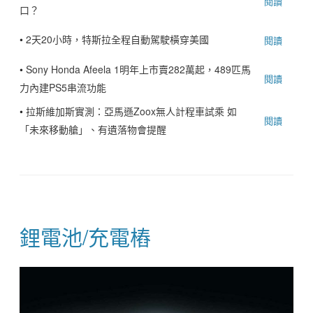
閱讀
口？
•
2天20小時，特斯拉全程自動駕駛橫穿美國
閱讀
•
Sony Honda Afeela 1明年上市賣282萬起，489匹馬
閱讀
力內建PS5串流功能
•
拉斯維加斯實測：亞馬遜Zoox無人計程車試乘 如
閱讀
「未來移動艙」、有遺落物會提醒
鋰電池/充電樁