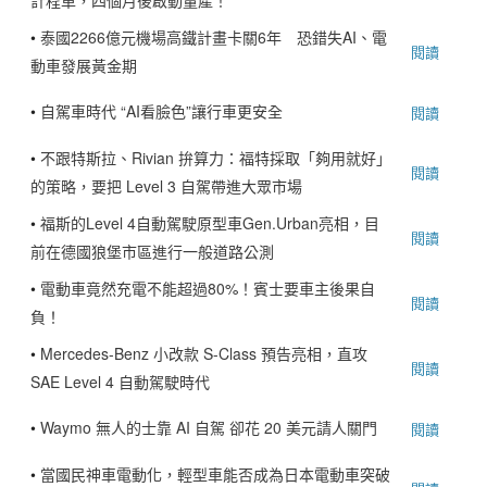
•
泰國2266億元機場高鐵計畫卡關6年 恐錯失AI、電
閱讀
動車發展黃金期
•
自駕車時代 “AI看臉色”讓行車更安全
閱讀
•
不跟特斯拉、Rivian 拚算力：福特採取「夠用就好」
閱讀
的策略，要把 Level 3 自駕帶進大眾市場
•
福斯的Level 4自動駕駛原型車Gen.Urban亮相，目
閱讀
前在德國狼堡市區進行一般道路公測
•
電動車竟然充電不能超過80%！賓士要車主後果自
閱讀
負！
•
Mercedes-Benz 小改款 S-Class 預告亮相，直攻
閱讀
SAE Level 4 自動駕駛時代
•
Waymo 無人的士靠 AI 自駕 卻花 20 美元請人關門
閱讀
•
當國民神車電動化，輕型車能否成為日本電動車突破