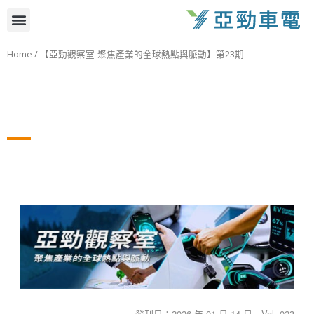
跳
選
至
主
單
Home
/ 【亞勁觀察室-聚焦產業的全球熱點與脈動】第23期
要
內
容
發刊日：2026 年 01 月 14 日｜Vol. 023