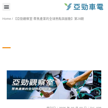
跳
選
至
主
單
Home
/ 【亞勁觀察室-聚焦產業的全球熱點與脈動】第28期
要
內
容
發刊日：2026 年 03 月 02 日｜Vol. 028