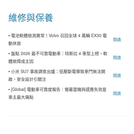
維修與保養
•
電池軟體檢測異常！Volvo 召回全球 4 萬輛 EX30 電
閱讀
動休旅
•
盤點 2026 最不可靠電動車：特斯拉 4 車型上榜，軟
閱讀
體故障成主因
•
小米 SU7 事故調查出爐：低壓斷電導致車門無法開
閱讀
啟，安全設計引關注
•
[Global] 電動車可靠度報告：螢幕當機與感應失效是
閱讀
車主最大痛點