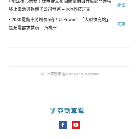
•
聚焦核心業務！保時捷宣布關閉電動自行車部門連帶
閱讀
終止電池與軟體子公司營運 – udn科技玩家
•
2030電動車將增長5倍！U-Power：「大型快充站」
閱讀
是充電需求救贖 – 汽機車
YAJIN亞勁車電© All rights reserved
F
Y
a
o