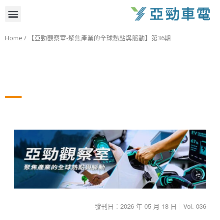
跳
選
至
主
單
Home
/ 【亞勁觀察室-聚焦產業的全球熱點與脈動】第36期
要
內
容
發刊日：2026 年 05 月 18 日｜Vol. 036