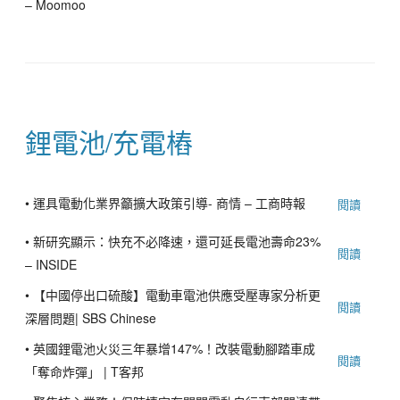
– Moomoo
鋰電池/充電樁
•
運具電動化業界籲擴大政策引導- 商情 – 工商時報
閱讀
•
新研究顯示：快充不必降速，還可延長電池壽命23%
閱讀
– INSIDE
•
【中國停出口硫酸】電動車電池供應受壓專家分析更
閱讀
深層問題| SBS Chinese
•
英國鋰電池火災三年暴增147%！改裝電動腳踏車成
閱讀
「奪命炸彈」 | T客邦