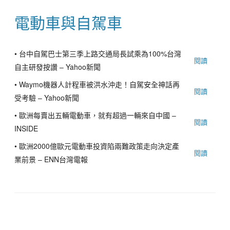
電動車與自駕車
•
台中自駕巴士第三季上路交通局長試乘為100%台灣
閱讀
自主研發按讚 – Yahoo新聞
•
Waymo機器人計程車被洪水沖走！自駕安全神話再
閱讀
受考驗 – Yahoo新聞
•
歐洲每賣出五輛電動車，就有超過一輛來自中國 –
閱讀
INSIDE
•
歐洲2000億歐元電動車投資陷兩難政策走向決定產
閱讀
業前景 – ENN台灣電報