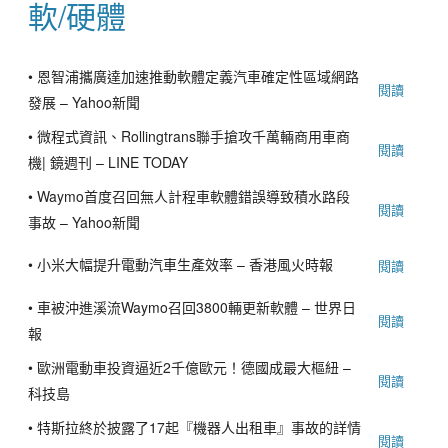
軟/硬體
•
恩智浦攜廣達加速推動軟體定義汽車確定性區域網路
閱讀
發展 – Yahoo新聞
•
微程式資訊、Rollingtrans聯手搶攻千萬輛商用車商
閱讀
機| 鏡週刊 – LINE TODAY
•
Waymo首度召回無人計程車軟體錯誤導致積水路段
閱讀
事故 – Yahoo新聞
•
小米大幅提升電動汽車生產效率 – 香港風火時報
閱讀
•
車被沖進溪流Waymo召回3800輛更新軟體 – 世界日
閱讀
報
•
歐洲電動車投資逼近2千億歐元！德國成最大樞紐 –
閱讀
科技島
•
特斯拉終於披露了17起『機器人出租車』事故的詳情
閱讀