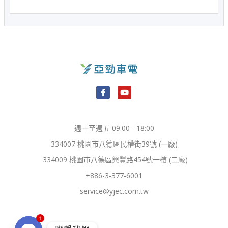
F
Y
a
o
c
u
e
t
週一至週五 09:00 - 18:00
b
u
o
b
334007 桃園市八德區民權街39號 (一廠)
o
e
k
334009 桃園市八德區興豐路454號一樓 (二廠)
-
f
+886-3-377-6001
service@yjec.com.tw
1