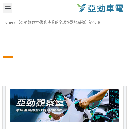
跳
選
至
主
單
Home
/ 【亞勁觀察室-聚焦產業的全球熱點與脈動】第40期
要
內
容