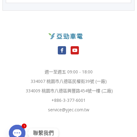
F
Y
a
o
c
u
e
t
週一至週五 09:00 - 18:00
b
u
o
b
334007 桃園市八德區民權街39號 (一廠)
o
e
k
334009 桃園市八德區興豐路454號一樓 (二廠)
-
f
+886-3-377-6001
service@yjec.com.tw
1
聯繫我們