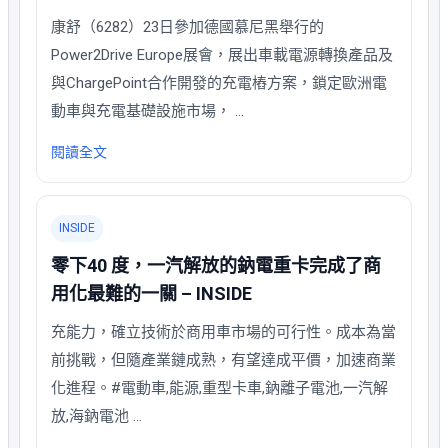
康舒（6282）23日參加德國慕尼黑舉行的
Power2Drive Europe展會，展出車載電源轉換產品及
與ChargePoint合作開發的充電樁方案，鎖定歐洲電
動車與充電基礎設施市場， …
閱讀全文
INSIDE
零下40 度，一汽解放的鈉電重卡完成了商
用化最難的一關 – INSIDE
充能力，確立技術於商用車市場的可行性。成本為當
前挑戰，但隨產業鏈成熟，有望達成平價，加速商業
化進程。#電動車,能源,重型卡車,鈉離子電池,一汽解
放,海鈉電池 …