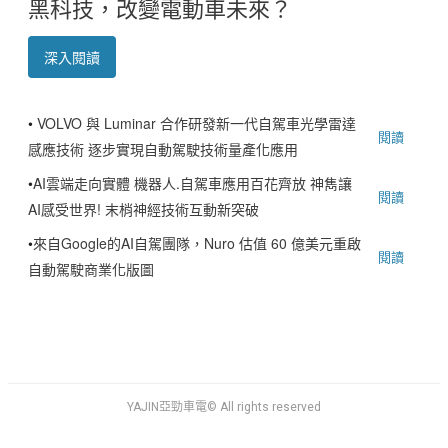
黑科技，改變電動車未來？
深入閱讀
•
VOLVO 與 Luminar 合作研發新一代自駕車光學雷達
閱讀
感應技術 逐步實現自動駕駛技術量產化應用
•
AI雲端走向實體 機器人.自駕車應用百花齊放 神雋讓
閱讀
AI感受世界! 末梢神經技術互動新突破
•
來自Google的AI自駕團隊，Nuro 估值 60 億美元重啟
閱讀
自動駕駛商業化版圖
YAJIN亞勁車電© All rights reserved