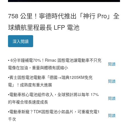
758 公里！寧德時代推出「神行 Pro」全
球續航里程最長 LFP 電池
深入閱讀
•
6分半鐘補電70%！Rimac 固態電池讓電動車不只充
閱讀
電像在加油，重量與體積有感縮小
•
賓士固態電池電動車「德國→瑞典1205KM免充
閱讀
電」！成熟度有重大進展
•
電動車核心電池組件收入，全球預計將以每年 17%
閱讀
的年複合增長速度成長
•
電動車新寵？TDK固態電池小如晶片，可重複充電1
閱讀
千次