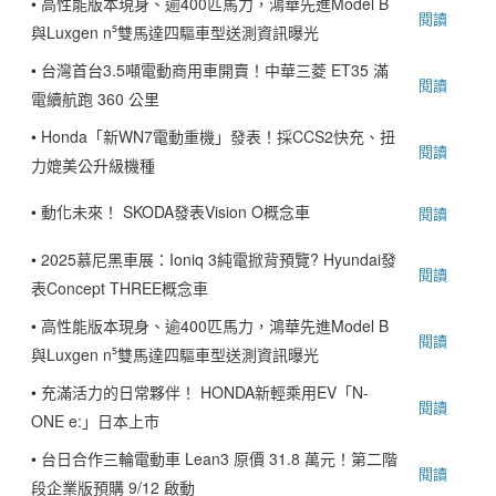
•
高性能版本現身、逾400匹馬力，鴻華先進Model B
閱讀
與Luxgen n⁵雙馬達四驅車型送測資訊曝光
•
台灣首台3.5噸電動商用車開賣！中華三菱 ET35 滿
閱讀
電續航跑 360 公里
•
Honda「新WN7電動重機」發表！採CCS2快充、扭
閱讀
力媲美公升級機種
•
動化未來！ SKODA發表Vision O概念車
閱讀
•
2025慕尼黑車展：Ioniq 3純電掀背預覽? Hyundai發
閱讀
表Concept THREE概念車
•
高性能版本現身、逾400匹馬力，鴻華先進Model B
閱讀
與Luxgen n⁵雙馬達四驅車型送測資訊曝光
•
充滿活力的日常夥伴！ HONDA新輕乘用EV「N-
閱讀
ONE e:」日本上市
•
台日合作三輪電動車 Lean3 原價 31.8 萬元！第二階
閱讀
段企業版預購 9/12 啟動