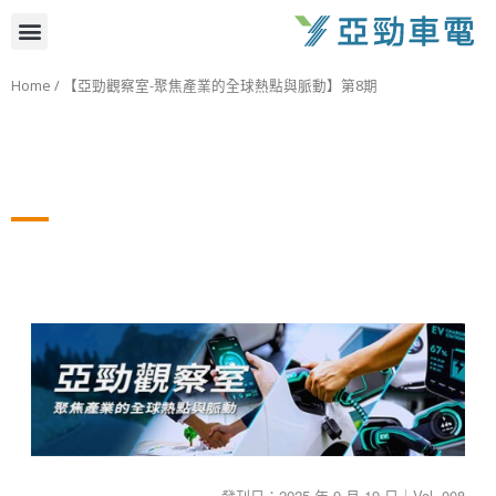
跳
選
至
主
單
Home
/ 【亞勁觀察室-聚焦產業的全球熱點與脈動】第8期
要
內
容
發刊日：2025 年 9 月 19 日｜Vol. 008